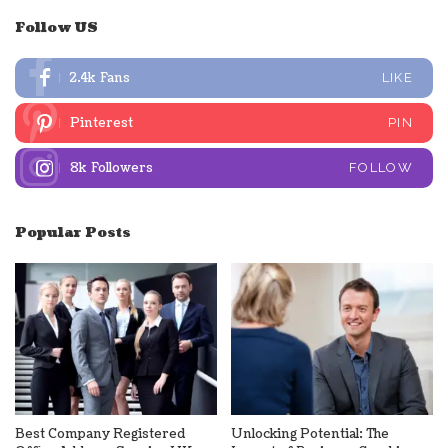
Follow US
2.4k
Fans
LIKE
Pinterest
PIN
8k
Followers
FOLLOW
Popular Posts
Best Company Registered
Unlocking Potential: The