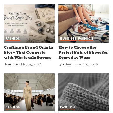
FASHION
BUSINESS
FASHION
Crafting a Brand Origin
How to Choose the
Story That Connects
Perfect Pair of Shoes for
with Wholesale Buyers
Everyday Wear
By
admin
May 29, 2026
By
admin
March 17, 2026
Posted
Posted
by
by
FASHION
FASHION