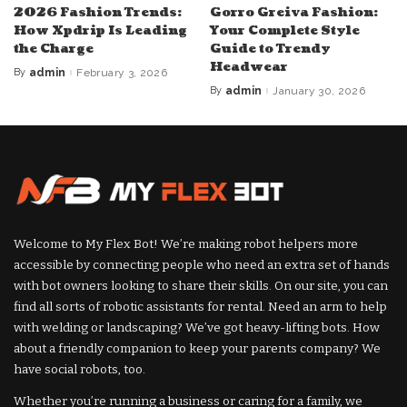
2026 Fashion Trends:
Gorro Greiva Fashion:
How Xpdrip Is Leading
Your Complete Style
the Charge
Guide to Trendy
Headwear
By
admin
February 3, 2026
Posted
by
By
admin
January 30, 2026
Posted
by
Welcome to My Flex Bot! We’re making robot helpers more
accessible by connecting people who need an extra set of hands
with bot owners looking to share their skills. On our site, you can
find all sorts of robotic assistants for rental. Need an arm to help
with welding or landscaping? We’ve got heavy-lifting bots. How
about a friendly companion to keep your parents company? We
have social robots, too.
Whether you’re running a business or caring for a family, we