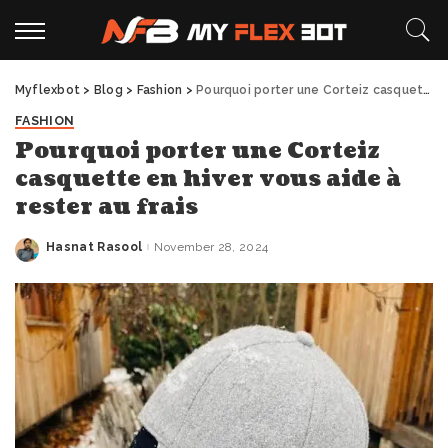
Myflexbot
>
Blog
>
Fashion
>
Pourquoi porter une Corteiz casquette en hiver vous aide à rester au frais
FASHION
Pourquoi porter une Corteiz
casquette en hiver vous aide à
rester au frais
Hasnat Rasool
November 28, 2024
Posted
by